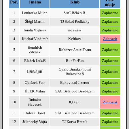
Poř.
Jméno
Klub
údaje
Grog cup
1
Loukotka Milan
SAC Bělá p.B.
Zaplaceno
Pravidla Grog cup
2
Šlégl Martin
TJ Sokol Podlázky
Zaplaceno
Rozpis a propozice
3
Tonda Vojtíšek
no swiss
Zaplaceno
Výsledky závodů
4
Kuchař Vladimír
Kvítkov
Zobrazit
Hendrich
Závody SAC
5
Rohozec Amix Team
Zaplaceno
Zdeněk
Pojizerská Bludička
6
Blažek Lukáš
RunForFun
Zaplaceno
Březinský Bahňák
Cyklo Branka (horní
7
Lžičař jiří
Zaplaceno
Bukovina 5
Babinského bloudění
8
Obrázek Petr
Bakov nad Jizerou
Zaplaceno
Okolo Lovotína
9
JÍLEK Milan
SAC Bělá pod Bezdězem
Zaplaceno
Dětský závod
Bubaku
10
IQ Zero
Zobrazit
Slavecek
Výsledky závodů
11
Doležal Josef
SAC Bělá pod Bezdězem
Zaplaceno
✖ Menu
12
Jelenecký Vojta
TJ Kotva Braník
Zaplaceno