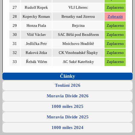
27
Rudolf Ropek
VLI Liberec
Zaplaceno
28
Kopecky Roman
Benatky nad Jizerou
Zobrazit
29
Honza Fiala
Bejcina
Zaplaceno
30
Vild Václav
SAC Bělá pod Bezdězem
Zaplaceno
31
Jedlička Petr
Mnichovo Hradiště
Zaplaceno
32
Raková Jitka
CK Vinohradské Šlapky
Zaplaceno
33
Řehák Vilém
AC Saké Kateřinky
Zaplaceno
Články
Toulání 2026
Moravia Divide 2026
1000 miles 2025
Moravia Divide 2025
1000 miles 2024