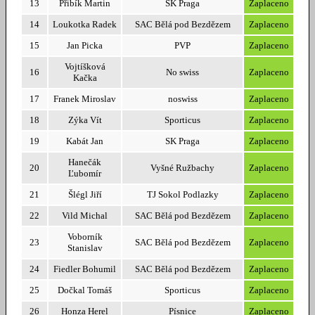
13
Přibík Martin
SK Praga
Zaplaceno
14
Loukotka Radek
SAC Bělá pod Bezdězem
Zaplaceno
15
Jan Picka
PVP
Zaplaceno
Vojtíšková
16
No swiss
Zaplaceno
Kačka
17
Franek Miroslav
noswiss
Zaplaceno
18
Zýka Vít
Sporticus
Zaplaceno
19
Kabát Jan
SK Praga
Zaplaceno
Hanečák
20
Vyšné Ružbachy
Zaplaceno
Ľubomír
21
Šlégl Jiří
TJ Sokol Podlazky
Zaplaceno
22
Vild Michal
SAC Bělá pod Bezdězem
Zaplaceno
Voborník
23
SAC Bělá pod Bezdězem
Zaplaceno
Stanislav
24
Fiedler Bohumil
SAC Bělá pod Bezdězem
Zaplaceno
25
Dočkal Tomáš
Sporticus
Zaplaceno
26
Honza Herel
Písnice
Zaplaceno