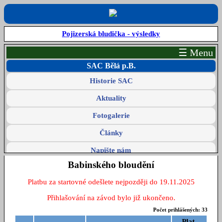
Pojizerská bludička - výsledky
☰ Menu
SAC Bělá p.B.
Historie SAC
Aktuality
Fotogalerie
Články
Napište nám
Babinského bloudění
Pohár SAC
Platbu za startovné odešlete nejpozději do 19.11.2025
Pravidla poháru SAC
Přihlašování na závod bylo již ukončeno.
Rozpis a propozice
Počet prihlášených: 33
Výsledky závodů
Plat.